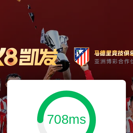
708ms